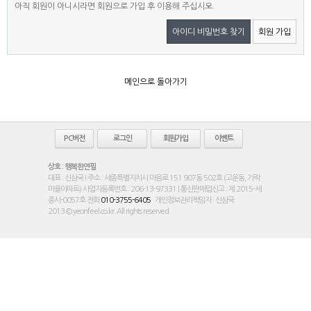
아직 회원이 아니시라면 회원으로 가입 후 이용해 주십시오.
아이디 비밀번호 찾기
회원 가입
메인으로 돌아가기
PC버전
로그인
회원가입
이벤트
상호 : 행복한연필
대표 : 신삼국 I 주소 : 세종특별자치시 마음로 151 907동 502호 (고운동, 가락
마을아파트) 사업자등록번호 : 206-13-97331 | 통신판매업신고 : 제 2015-세
종시-0057호 전화
010-3755-6405
개인정보관리책임자 : 신삼국
2013 © yeonfeel.co.kr. All rights reserved.